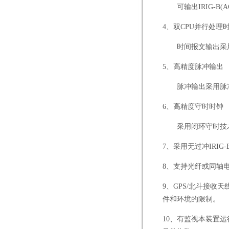
可输出
IRIG-B(A
4
、双
CPU
并行处理
时间报文输出采
5
、高精度脉冲输出
脉冲输出采用脉
6
、高精度守时时钟
采用闭环守时技
7
、采用无过冲
IRIG-
8
、支持光纤或同轴
9
、
GPS/
北斗接收天
件和环境的限制。
10
、有监视本装置运