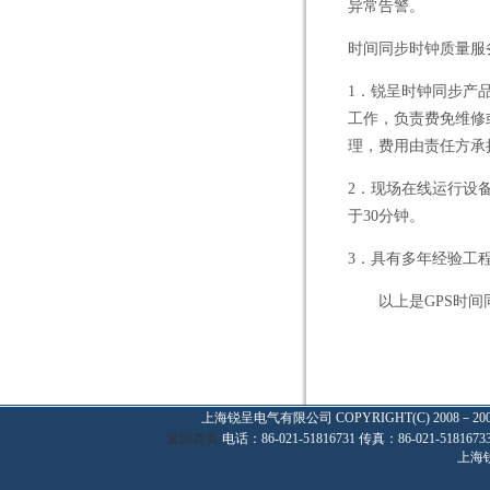
异常告警。
时间同步时钟质量服
1
．锐呈时钟同步产
工作，负责费免维修
理，费用由责任方承
2
．现场在线运行设
于
30
分钟。
3
．具有多年经验工
以上是
GPS
时间
上海锐呈电气有限公司
COPYRIGHT(C) 2008－20
返回首页
电话：86-021-51816731 传真：86-021-
上海