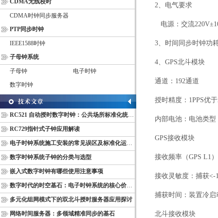
CDMA无线校时
2
、电气要求
CDMA时钟同步服务器
电源：交流
220V
±
1
PTP同步时钟
3
、
时间同步时钟功
IEEE1588时钟
子母钟系统
4
、
GPS
北斗模块
子母钟
电子时钟
通道：
192
通道
数字时钟
授时精度：
1PPS
优于
RC521 自动授时数字时钟：公共场所标准化统一计时终端
内部电池：电池类型
RC729指针式子钟应用解读
GPS
接收模块
电子时钟系统施工安装的常见误区及标准化运维管理规范
接收频率（
GPS L1
）
数字时钟系统子钟的分类与选型
嵌入式数字时钟有哪些使用注意事项
接收灵敏度：捕获<
-
数字时代的时空基石：电子时钟系统的核心价值与多维意义
捕获时间：装置冷启
多元化组网模式下的双北斗授时服务器应用探讨
网络时间服务器：多领域精准同步的基石
北斗接收模块