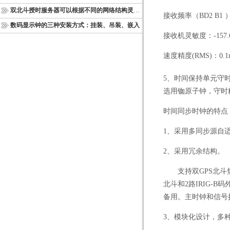
双北斗授时服务器可以根据不同的网络结构灵活部署
接收频率（
BD2 B1
数码显示钟的三种安装方式：挂装、吊装、嵌入
接收机灵敏度：
-157
速度精度
(RMS)
：
0.1
5
、时间保持单元守
选用铷原子钟，守时
时间同步时钟的特点
1
、采用多同步源自
2
、采用冗余结构。
支持双
GPS
北斗
北斗和
2
路
IRIG-B
码
备用。主时钟和信号
3
、模块化设计，多