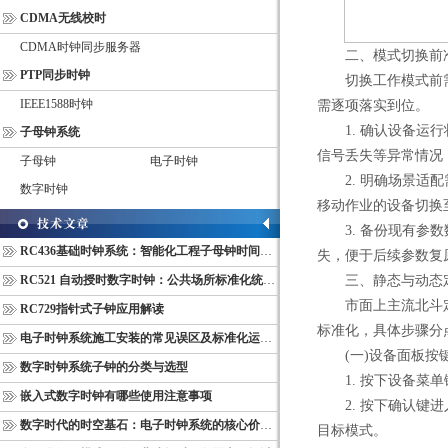
CDMA无线校时
CDMA时钟同步服务器
二、模式切换前
PTP同步时钟
切换工作模式前需
IEEE1588时钟
需逐项落实到位。
1. 确认设备运行
子母钟系统
信号丢失等异常情况
子母钟
电子时钟
2. 明确场景适配
数字时钟
移动作业的设备切换
3. 备份现有参数
RC436基础时钟系统：智能化工程子母钟时间同步配套设备
失，便于后续参数复
RC521 自动授时数字时钟：公共场所标准化统一计时终端
三、静态与动态定
市面上主流北斗定
RC729指针式子钟应用解读
标准化，具体步骤分
电子时钟系统施工安装的常见误区及标准化运维管理规范
(一)设备面板按
数字时钟系统子钟的分类与选型
1. 按下设备菜单
嵌入式数字时钟有哪些使用注意事项
2. 按下确认键进
数字时代的时空基石：电子时钟系统的核心价值与多维意义
目标模式。