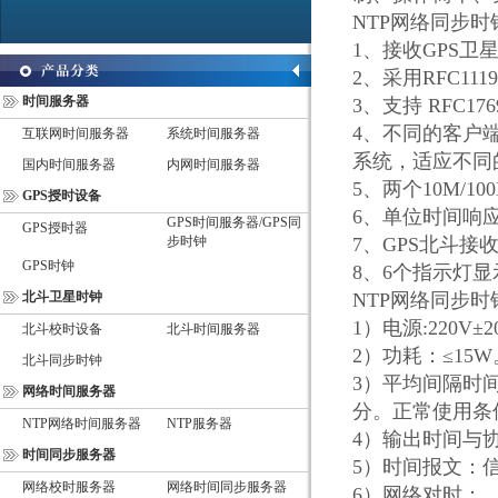
NTP
网络同步时
1
、接收
GPS
卫
2
、采用
RFC1119
时间服务器
3
、支持
RFC176
4
、不同的客户
互联网时间服务器
系统时间服务器
系统，适应不同
国内时间服务器
内网时间服务器
5
、两个
10M/10
GPS授时设备
6
、单位时间响
GPS时间服务器/GPS同
GPS授时器
步时钟
7
、
GPS
北斗接
GPS时钟
8
、
6
个指示灯显
北斗卫星时钟
NTP
网络同步时
1
）电源
:220V
±
2
北斗校时设备
北斗时间服务器
2
）功耗：≤
15W
北斗同步时钟
3
）平均间隔时
网络时间服务器
分。正常使用条
NTP网络时间服务器
NTP服务器
4
）输出时间与
时间同步服务器
5
）时间报文：
网络校时服务器
网络时间同步服务器
6
）网络对时：