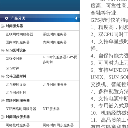
度高、可靠性高
金融等行业。
GPS
授时仪
的特
时间服务器
1
、精度高，同
2
、双
CPU
同时
互联网时间服务器
系统时间服务器
3
、支持单星授
国内时间服务器
内网时间服务器
择。
GPS授时设备
4
、自保持能力
GPS时间服务器/GPS同
GPS授时器
步时钟
5
、可同时为上
GPS时钟
6
、支持
WINDOW
北斗卫星时钟
UNIX
、
SUN SO
交换机、智能控
北斗校时设备
北斗时间服务器
7
、多种配置方
北斗同步时钟
8
、支持电源中
网络时间服务器
9
、专用嵌入式
NTP网络时间服务器
NTP服务器
10
、机箱经防磁
时间同步服务器
11
、高品质的工
网络校时服务器
网络时间同步服务器
有电气隔离和电