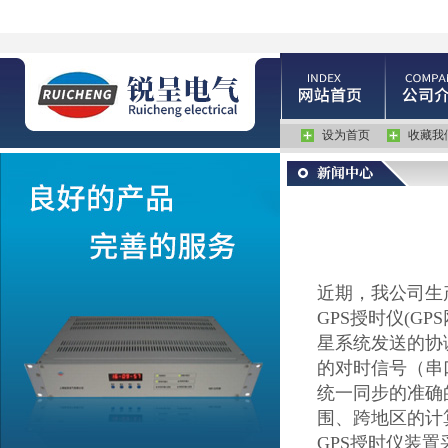
设为首页
收藏我
近期，我公司生
GPS
授时仪
(GPS
星系统发送的协
的对时信号（串
统一同步的准确
围、跨地区的计
GPS
授时仪
装置