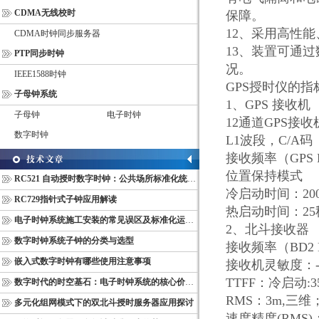
CDMA无线校时
保障。
12
、采用高性能
CDMA时钟同步服务器
13
、装置可通过
PTP同步时钟
况。
IEEE1588时钟
GPS
授时仪
的指
子母钟系统
1
、
GPS
接收机
子母钟
电子时钟
12
通道
GPS
接收
数字时钟
L1
波段，
C/A
码
接收频率（
GPS 
位置保持模式
RC521 自动授时数字时钟：公共场所标准化统一计时终端
冷启动时间：
20
RC729指针式子钟应用解读
热启动时间：
25
电子时钟系统施工安装的常见误区及标准化运维管理规范
2
、北斗接收器
数字时钟系统子钟的分类与选型
接收频率（
BD2
嵌入式数字时钟有哪些使用注意事项
接收机灵敏度：
TTFF
：冷启动
:3
数字时代的时空基石：电子时钟系统的核心价值与多维意义
RMS
：
3m,
三维
多元化组网模式下的双北斗授时服务器应用探讨
速度精度
(RMS)