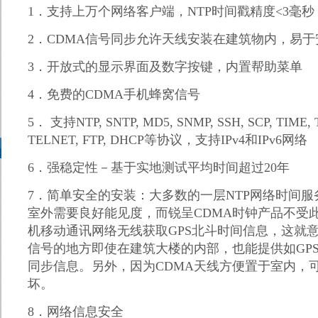
1
．支持上万个网络客户端，
NTP
时间戳精度
<3
毫秒
2
．
CDMA
信号同步允许天线安装在建筑物内，易于
3
．开放式的显示界面及数字按键，内置帮助菜单
4
．免费的
CDMA
手机蜂窝信号
5
．
支持
NTP, SNTP, MD5, SNMP, SSH, SCP, TIME
TELNET, FTP, DHCP
等协议，支持
IPv4
和
IPv6
网络
6
．强稳定性－基于实地测试平均时间超过
20
年
7
．简单安全的安装：大多数的一层
NTP
网络时间服
室外需要良好能见度，而锐呈
CDMA
时钟
产品不受
机移动通讯网络无线获取
GPS
北斗时间信息，这就
信号的地方即使在建筑大楼的内部，也能提供如
GP
同步信息。另外，因为
CDMA
天线方便置于室内，
坏。
8
．网络信息安全