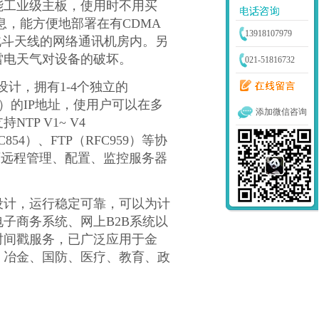
能工业级主板，使用时不用买
息，能方便地部署在有
CDMA
13918107979
北斗天线的网络通讯机房内。另
雷电天气对设备的破坏。
021-51816732
设计，拥有
1-4
个独立的
）的
IP
地址，使用户可以在多
添加微信咨询
支持
NTP V1~ V4
C854
）、
FTP
（
RFC959
）等协
可远程管理、配置、监控服务器
设计，运行稳定可靠，可以为计
电子商务系统、网上
B2B
系统以
时间戳服务，已广泛应用于金
、冶金、国防、医疗、教育、政