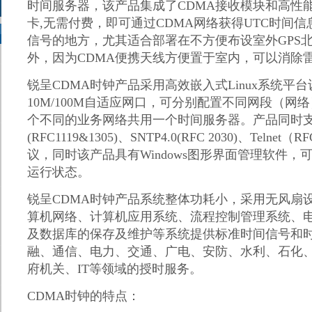
时间服务器，该产品集成了
CDMA
接收模块和高性
卡
,
无需付费，即可通过
CDMA
网络获得
UTC
时间信
信号的地方，尤其适合部署在不方便布设室外
GPS
外，因为
CDMA
便携天线方便置于室内，可以消除
锐呈
CDMA
时钟
产品采用高效嵌入式
Linux
系统平台
10M/100M
自适应网口，可分别配置不同网段（网络
个不同的业务网络共用一个时间服务器。产品同时
(RFC1119&1305)
、
SNTP4.0(RFC 2030)
、
Telnet
（
RF
议，同时该产品具有
Windows
图形界面管理软件，
运行状态。
锐呈
CDMA
时钟
产品系统整体功耗小，采用无风扇
算机网络、计算机应用系统、流程控制管理系统、
及数据库的保存及维护等系统提供标准时间信号和
融、通信、电力、交通、广电、安防、水利、石化
府机关、
IT
等领域的授时服务。
CDMA
时钟的特点：