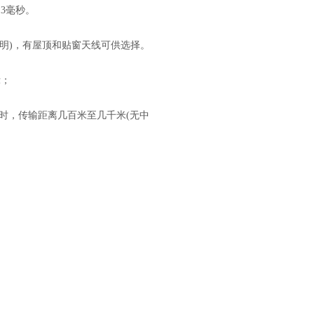
3毫秒。
明)，有屋顶和贴窗天线可供选择。
示；
络校时，传输距离几百米至几千米(无中