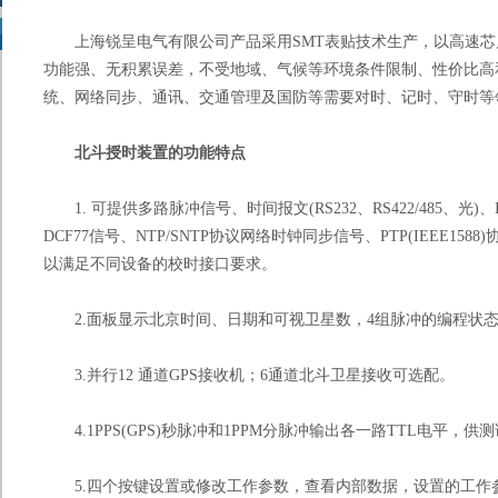
上海锐呈电气有限公司产品采用SMT表贴技术生产，以高速芯
功能强、无积累误差，不受地域、气候等环境条件限制、性价比高
统、网络同步、通讯、交通管理及国防等需要对时、记时、守时等
北斗授时装置的功能特点
1. 可提供多路脉冲信号、时间报文(RS232、RS422/485、光)、IR
DCF77信号、NTP/SNTP协议网络时钟同步信号、PTP(IEEE15
以满足不同设备的校时接口要求。
2.面板显示北京时间、日期和可视卫星数，4组脉冲的编程状态
3.并行12 通道GPS接收机；6通道北斗卫星接收可选配。
4.1PPS(GPS)秒脉冲和1PPM分脉冲输出各一路TTL电平，供
5.四个按键设置或修改工作参数，查看内部数据，设置的工作