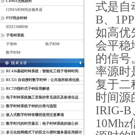
CDMA无线校时
式是自
CDMA时钟同步服务器
B
、
1PP
PTP同步时钟
IEEE1588时钟
如高优
子母钟系统
会平稳
子母钟
电子时钟
数字时钟
的信号
率源时
RC436基础时钟系统：智能化工程子母钟时间同步配套设备
RC521 自动授时数字时钟：公共场所标准化统一计时终端
复于二
RC729指针式子钟应用解读
时间源
电子时钟系统施工安装的常见误区及标准化运维管理规范
IRIG-B
数字时钟系统子钟的分类与选型
嵌入式数字时钟有哪些使用注意事项
10Mhz
数字时代的时空基石：电子时钟系统的核心价值与多维意义
多元化组网模式下的双北斗授时服务器应用探讨