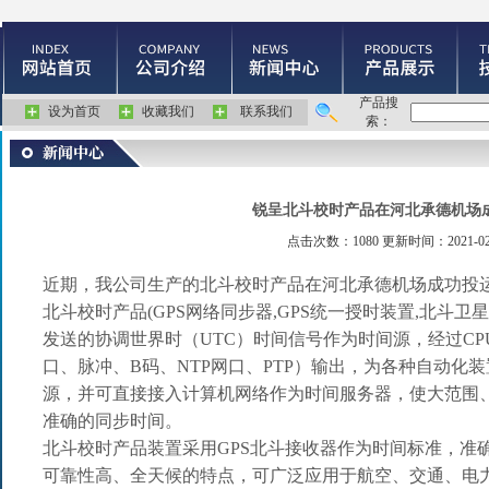
产品搜
设为首页
收藏我们
联系我们
索：
锐呈北斗校时产品在河北承德机场
点击次数：1080 更新时间：2021-02
近期，我公司生产的
北斗校时产品在河北承德机场成功投
北斗校时产品
(GPS
网络同步器
,GPS
统一授时装置
,
北斗卫星
发送的协调世界时（
UTC
）时间信号作为时间源，经过
CP
口、脉冲、
B
码、
NTP
网口、
PTP
）输出，为各种自动化装
源，并可直接接入计算机网络作为时间服务器，使大范围
准确的同步时间。
北斗校时产品
装置采用
GPS
北斗接收器作为时间标准，准
可靠性高、全天候的特点，可广泛应用于航空、交通、电