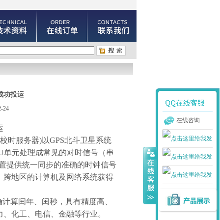
成功投运
-24
在线咨询
运
校时服务器
)
以
GPS
北斗卫星系统
U
单元处理成常见的对时信号（串
置提供统一同步的准确的时钟信号
、跨地区的计算机及网络系统获得
确计算闰年、闰秒，具有精度高、
力、化工、电信、金融等行业。