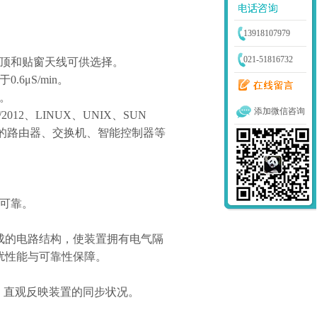
13918107979
021-51816732
顶和贴窗天线可供选择。
于
0.6
μ
S/min
。
。
添加微信咨询
2012
、
LINUX
、
UNIX
、
SUN
的路由器、交换机、智能控制器等
可靠。
成的电路结构，使装置拥有电气隔
扰性能与可靠性保障。
，直观反映装置的同步状况。