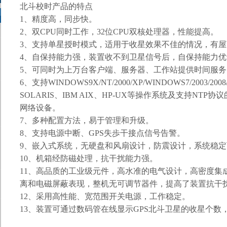
北斗校时产品
的特点
1
、精度高，同步快。
2
、双
CPU
同时工作，
32
位
CPU
双核处理器，性能提高。
3
、支持单星授时模式，适用于收星效果不佳的情况，有屋
4
、自保持能力强，装置收不到卫星信号后，自保持能力优
5
、可同时为上万台客户端、服务器、工作站提供时间服务
6
、支持
WINDOWS9X/NT/2000/XP/WINDOWS7/2003/2008/
SOLARIS
、
IBM AIX
、
HP-UX
等操作系统及支持
NTP
协议
网络设备。
7
、多种配置方法，易于管理和升级。
8
、支持电源中断、
GPS
失歩干接点信号告警。
9
、嵌入式系统，无硬盘和风扇设计，防震设计，系统稳定
10
、机箱经防磁处理，抗干扰能力强。
11
、高品质的工业级元件，高水准的电气设计，高密度集
离和电磁屏蔽表现，整机无可调节器件，提高了装置抗干
12
、采用高性能、宽范围开关电源，工作稳定。
13
、装置可通过数码管在线显示
GPS
北斗卫星的收星个数