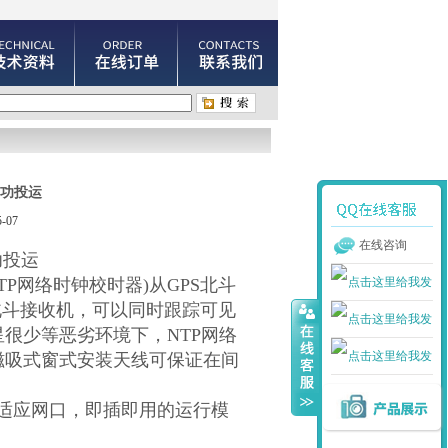
成功投运
-07
在线咨询
功投运
TP
网络时钟校时器
)
从
GPS
北斗
北斗接收机，可以同时跟踪可见
星很少等恶劣环境下，
NTP
网络
磁吸式窗式安装天线可保证在间
适应网口，即插即用的运行模