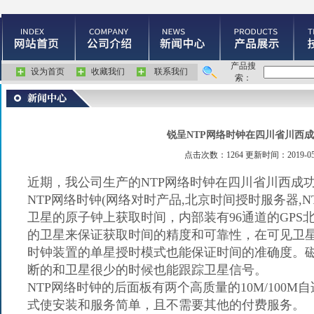
产品搜
设为首页
收藏我们
联系我们
索：
锐呈NTP网络时钟在四川省川西
点击次数：1264 更新时间：2019-05
近期，我公司生产的
NTP
网络时钟
在四川省川西
成
NTP
网络时钟
(
网络对时产品
,
北京时间授时服务器
,N
卫星的原子钟上获取时间，内部装有
96
通道的
GPS
的卫星来保证获取时间的精度和可靠性，在可见卫
时钟
装置的单星授时模式也能保证时间的准确度。
断的和卫星很少的时候也能跟踪卫星信号。
NTP
网络时钟
的后面板有两个高质量的
10M/100M
自
式使安装和服务简单，且不需要其他的付费服务。